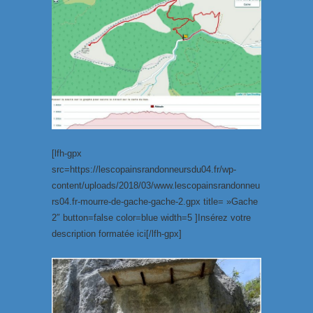
[lfh-gpx
src=https://lescopainsrandonneursdu04.fr/wp-
content/uploads/2018/03/www.lescopainsrandonneu
rs04.fr-mourre-de-gache-gache-2.gpx title= »Gache
2″ button=false color=blue width=5 ]Insérez votre
description formatée ici[/lfh-gpx]