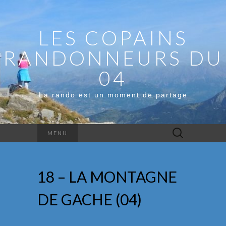
LES COPAINS
RANDONNEURS DU
04
La rando est un moment de partage
Rechercher :
MENU
18 – LA MONTAGNE
DE GACHE (04)