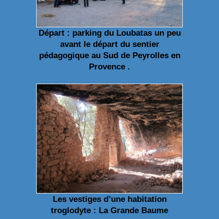
Départ : parking du Loubatas un peu
avant le départ du sentier
pédagogique au Sud de Peyrolles en
Provence .
Les vestiges d’une habitation
troglodyte : La Grande Baume