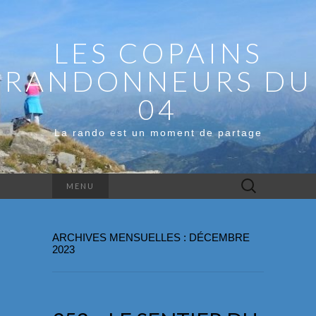
LES COPAINS
RANDONNEURS DU
04
La rando est un moment de partage
Rechercher :
MENU
ARCHIVES MENSUELLES : DÉCEMBRE
2023