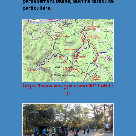
partiellement balisé, aucune difficulté
particulière.
https://www.visugpx.com/clkGJmHJc
p