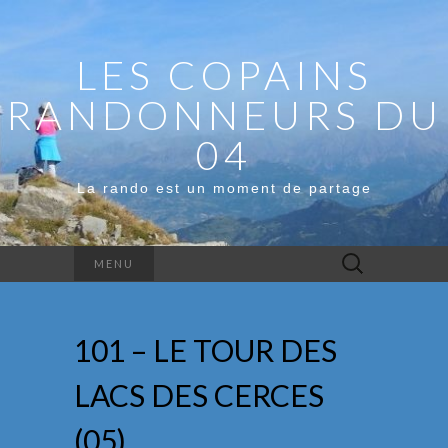
LES COPAINS
RANDONNEURS DU
04
La rando est un moment de partage
Rechercher :
MENU
101 – LE TOUR DES
LACS DES CERCES
(05)