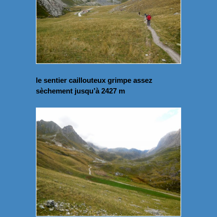
le sentier caillouteux grimpe assez
sèchement jusqu’à 2427 m