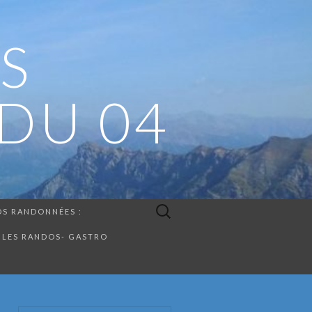
S
DU 04
Rechercher :
S RANDONNÉES :
LES RANDOS- GASTRO