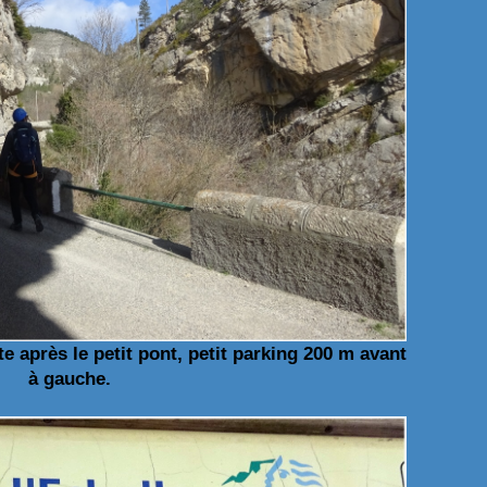
te après le petit pont, petit parking 200 m avant
à gauche.