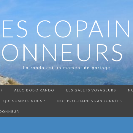
LES COPAIN
ONNEURS 
La rando est un moment de partage
3)
ALLO BOBO RANDO
LES GALETS VOYAGEURS
NO
QUI SOMMES NOUS ?
NOS PROCHAINES RANDONNÉES
NDONNEUR