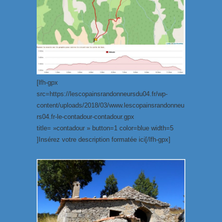
[lfh-gpx
src=https://lescopainsrandonneursdu04.fr/wp-
content/uploads/2018/03/www.lescopainsrandonneu
rs04.fr-le-contadour-contadour.gpx
title= »contadour » button=1 color=blue width=5
]Insérez votre description formatée ici[/lfh-gpx]