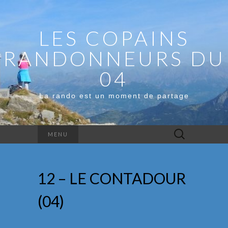
LES COPAINS
RANDONNEURS DU
04
La rando est un moment de partage
Rechercher :
MENU
12 – LE CONTADOUR
(04)