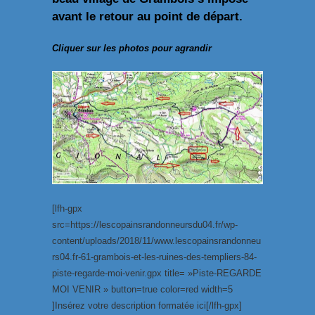
avant le retour au point de départ.
Cliquer sur les photos pour agrandir
[lfh-gpx
src=https://lescopainsrandonneursdu04.fr/wp-
content/uploads/2018/11/www.lescopainsrandonneu
rs04.fr-61-grambois-et-les-ruines-des-templiers-84-
piste-regarde-moi-venir.gpx title= »Piste-REGARDE
MOI VENIR » button=true color=red width=5
]Insérez votre description formatée ici[/lfh-gpx]