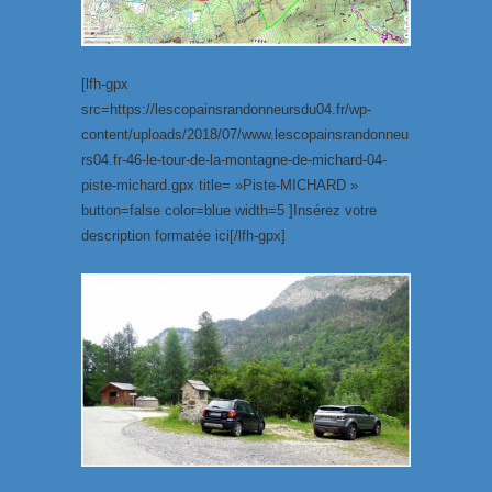
[lfh-gpx
src=https://lescopainsrandonneursdu04.fr/wp-
content/uploads/2018/07/www.lescopainsrandonneu
rs04.fr-46-le-tour-de-la-montagne-de-michard-04-
piste-michard.gpx title= »Piste-MICHARD »
button=false color=blue width=5 ]Insérez votre
description formatée ici[/lfh-gpx]