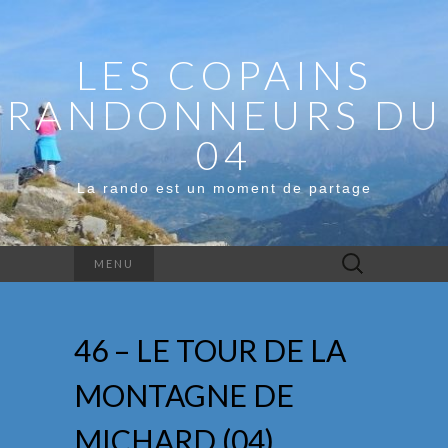
LES COPAINS
RANDONNEURS DU
04
La rando est un moment de partage
Rechercher :
MENU
46 – LE TOUR DE LA
MONTAGNE DE
MICHARD (04)