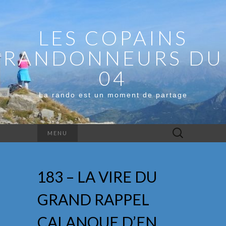
LES COPAINS
RANDONNEURS DU
04
La rando est un moment de partage
Rechercher :
MENU
183 – LA VIRE DU
GRAND RAPPEL
CALANQUE D’EN