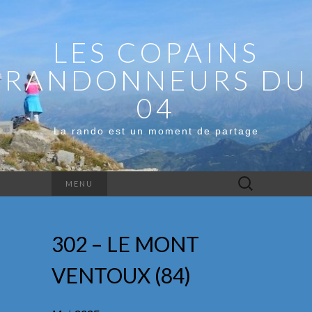
LES COPAINS
RANDONNEURS DU
04
La rando est un moment de partage
Rechercher :
MENU
302 – LE MONT
VENTOUX (84)