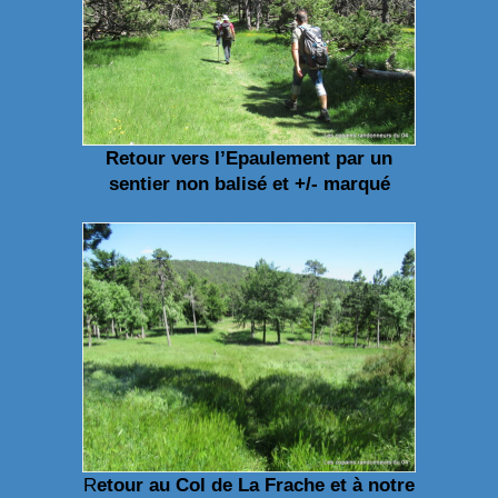
Retour vers l’Epaulement par un
sentier non balisé et +/- marqué
R
etour au Col de La Frache et à notre