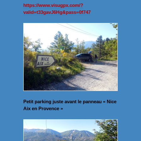
https://www.visugpx.com/?
valid=t33gavJ6Hg&pass=0f747
Petit parking juste avant le panneau « Nice
Aix en Provence »