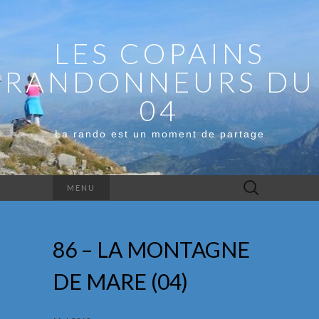
LES COPAINS
RANDONNEURS DU
04
La rando est un moment de partage
Rechercher :
MENU
86 – LA MONTAGNE
DE MARE (04)