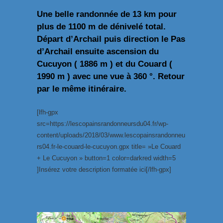
Une belle randonnée de 13 km pour
plus de 1100 m de dénivelé total.
Départ d’Archail puis direction le Pas
d’Archail ensuite ascension du
Cucuyon ( 1886 m ) et du Couard (
1990 m ) avec une vue à 360 °. Retour
par le même itinéraire.
[lfh-gpx
src=https://lescopainsrandonneursdu04.fr/wp-
content/uploads/2018/03/www.lescopainsrandonneu
rs04.fr-le-couard-le-cucuyon.gpx title= »Le Couard
+ Le Cucuyon » button=1 color=darkred width=5
]Insérez votre description formatée ici[/lfh-gpx]