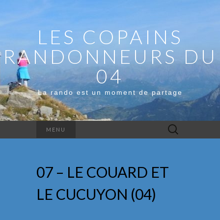
LES COPAINS
RANDONNEURS DU
04
La rando est un moment de partage
Rechercher :
MENU
07 – LE COUARD ET
LE CUCUYON (04)