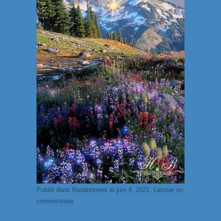
Publié dans
Randonnées
le
juin 4, 2021
.
Laisser un
commentaire