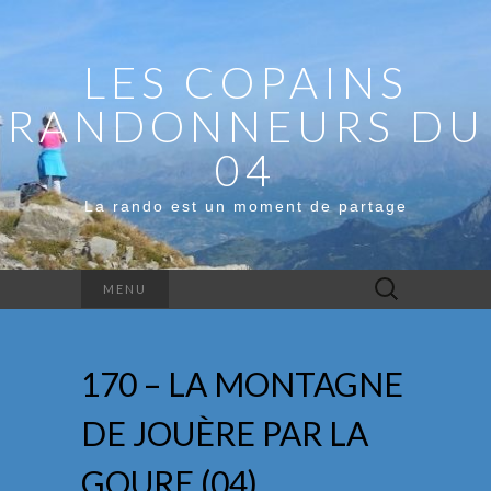
LES COPAINS
RANDONNEURS DU
04
La rando est un moment de partage
Rechercher :
MENU
170 – LA MONTAGNE
DE JOUÈRE PAR LA
GOURE (04)