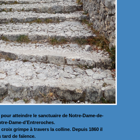
e pour atteindre le sanctuaire de Notre-Dame-de-
Notre-Dame-d’Entreroches.
roix grimpe à travers la colline. Depuis 1860 il
 tard de faïence.