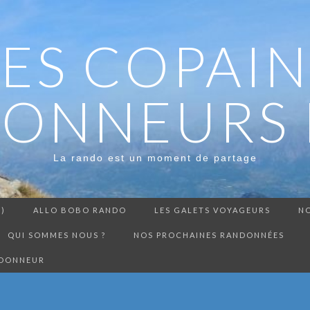
LES COPAIN
ONNEURS 
La rando est un moment de partage
3)
ALLO BOBO RANDO
LES GALETS VOYAGEURS
NO
QUI SOMMES NOUS ?
NOS PROCHAINES RANDONNÉES
NDONNEUR