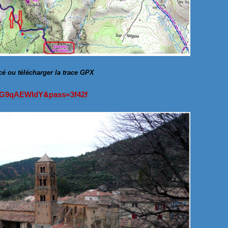
acé ou télécharger la trace GPX
=wG9qAEWldY&pass=3f42f