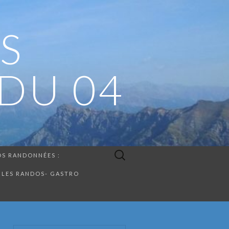
S
DU 04
Rechercher :
S RANDONNÉES :
LES RANDOS- GASTRO