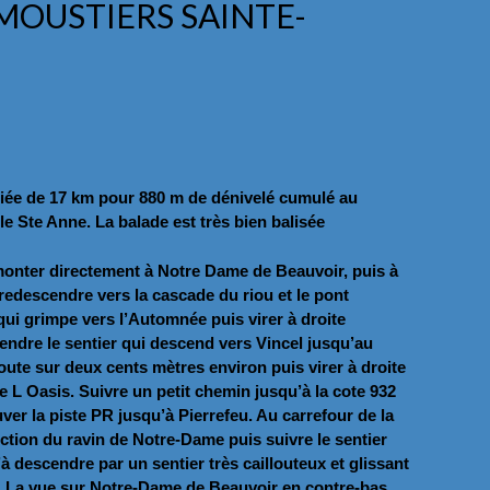
 MOUSTIERS SAINTE-
iée de 17 km pour 880 m de dénivelé cumulé au
le Ste Anne. La balade est très bien balisée
 monter directement à Notre Dame de Beauvoir, puis à
redescendre vers la cascade du riou et le pont
 qui grimpe vers l’Automnée puis virer à droite
rendre le sentier qui descend vers Vincel jusqu’au
ute sur deux cents mètres environ puis virer à droite
e L Oasis. Suivre un petit chemin jusqu’à la cote 932
er la piste PR jusqu’à Pierrefeu. Au carrefour de la
ction du ravin de Notre-Dame puis suivre le sentier
à descendre par un sentier très caillouteux et glissant
de. La vue sur Notre-Dame de Beauvoir en contre-bas