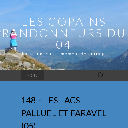
LES COPAINS
RANDONNEURS DU
04
La rando est un moment de partage
Rechercher :
MENU
148 – LES LACS
PALLUEL ET FARAVEL
(05)