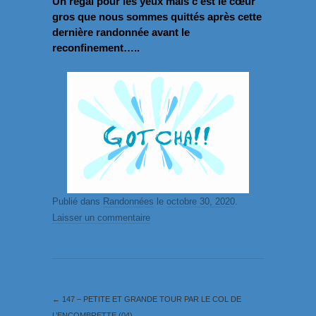
Un régal pour les yeux mais c’est le cœur
gros que nous sommes quittés après cette
dernière randonnée avant le
reconfinement…..
Publié dans
Randonnées
le
octobre 30, 2020
.
Laisser un commentaire
←
147 – PETITE ET GRANDE TOUR PAR LE COL DE
L’ENCOMBRETTE (04)