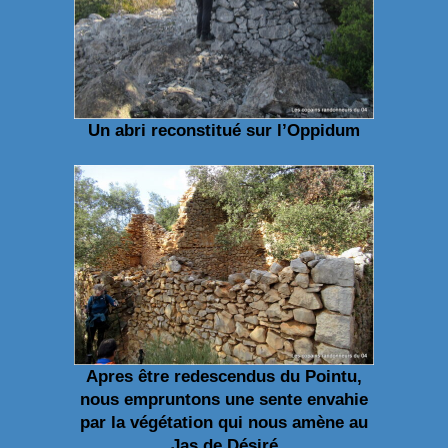
Un abri reconstitué sur l’Oppidum
Apres être redescendus du Pointu,
nous empruntons une sente envahie
par la végétation qui nous amène au
Jas de Désiré