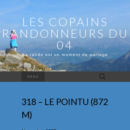
LES COPAINS
RANDONNEURS DU
04
La rando est un moment de partage
Rechercher :
MENU
318 – LE POINTU (872
M)