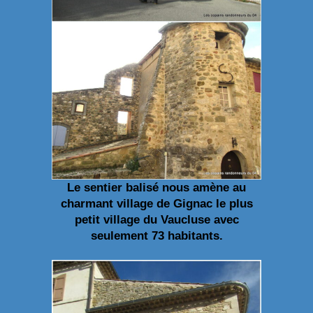
Le sentier balisé nous amène au
charmant village de Gignac
le plus
petit village du Vaucluse avec
seulement 73 habitants.