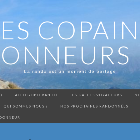
LES COPAIN
ONNEURS 
La rando est un moment de partage
3)
ALLO BOBO RANDO
LES GALETS VOYAGEURS
NO
QUI SOMMES NOUS ?
NOS PROCHAINES RANDONNÉES
NDONNEUR