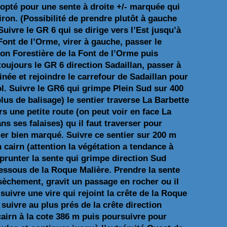
opté pour une sente à droite +/- marquée qui
ron. (Possibilité de prendre plutôt à gauche
Suivre le GR 6 qui se dirige vers l’Est jusqu’à
 Font de l’Orme, virer à gauche, passer le
son Forestière de la Font de l’Orme puis
oujours le GR 6 direction Sadaillan, passer à
née et rejoindre le carrefour de Sadaillan pour
ol. Suivre le GR6 qui grimpe Plein Sud sur 400
plus de balisage) le sentier traverse La Barbette
s une petite route (on peut voir en face La
ns ses falaises) qu il faut traverser pour
ier bien marqué. Suivre ce sentier sur 200 m
 cairn (attention la végétation a tendance à
prunter la sente qui grimpe direction Sud
dessous de la Roque Malière.
Prendre la sente
sèchement, gravit un passage en rocher ou il
suivre une vire qui rejoint la crête de la Roque
suivre au plus prés de la crête direction
airn à la cote 386 m puis poursuivre pour