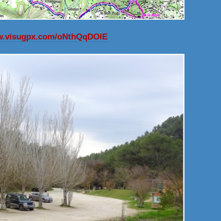
ww.visugpx.com/oNthQqDOIE