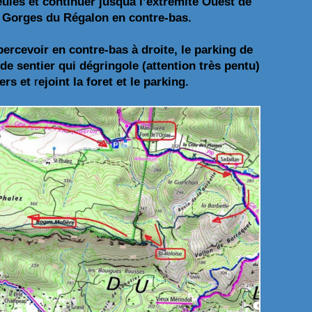
eules et continuer jusquà l’extrémité Ouest de
s Gorges du Régalon en contre-bas.
ercevoir en contre-bas à droite, le parking de
de sentier qui dégringole (attention
très pentu)
ers et
r
ejoint la foret et le parking.