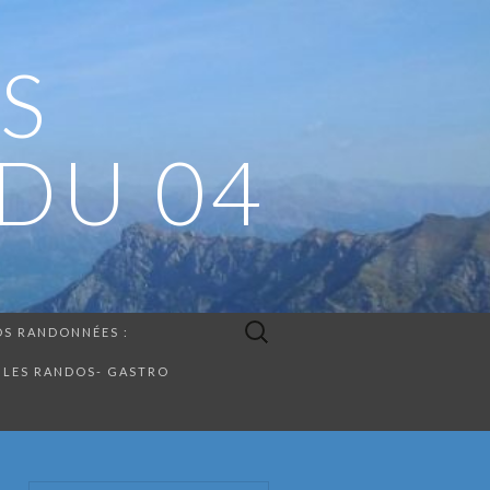
S
DU 04
Rechercher :
S RANDONNÉES :
LES RANDOS- GASTRO