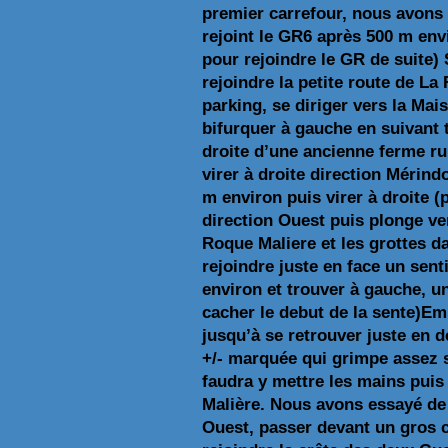
premier carrefour, nous avons 
rejoint le GR6 après 500 m envi
pour rejoindre le GR de suite) 
rejoindre la petite route de La
parking, se diriger vers la Mai
bifurquer à gauche en suivant t
droite d’une ancienne ferme rui
virer à droite direction Mérind
m environ puis virer à droite (
direction Ouest puis plonge ver
Roque Maliere et les grottes da
rejoindre juste en face un sent
environ et trouver à gauche, un
cacher le debut de la sente)Em
jusqu’à se retrouver juste en 
+/- marquée qui grimpe assez 
faudra y mettre les mains puis 
Malière. Nous avons essayé de 
Ouest, passer devant un gros c