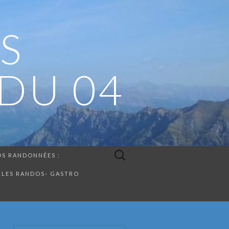
S
DU 04
Rechercher :
S RANDONNÉES :
LES RANDOS- GASTRO