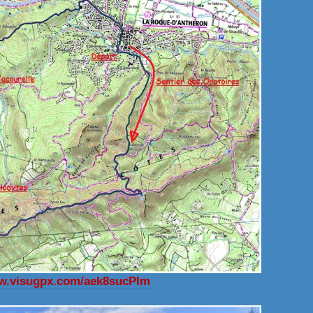
ww.visugpx.com/aek8sucPlm