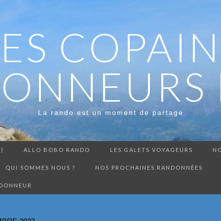
LES COPAIN
ONNEURS 
La rando est un moment de partage
3)
ALLO BOBO RANDO
LES GALETS VOYAGEURS
NO
QUI SOMMES NOUS ?
NOS PROCHAINES RANDONNÉES
NDONNEUR