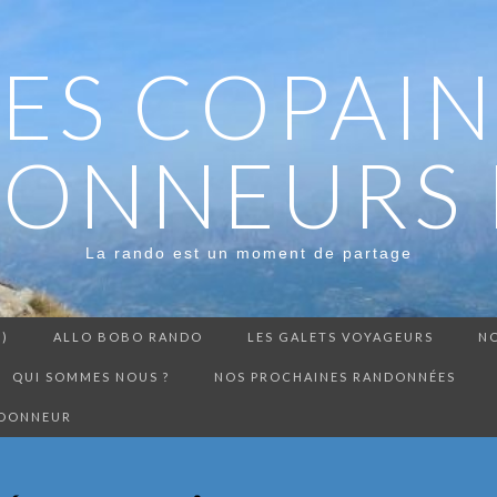
LES COPAIN
ONNEURS 
La rando est un moment de partage
3)
ALLO BOBO RANDO
LES GALETS VOYAGEURS
NO
QUI SOMMES NOUS ?
NOS PROCHAINES RANDONNÉES
NDONNEUR