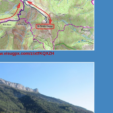
ww.visugpx.com/zixtfKQXZH