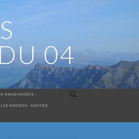
S
DU 04
Rechercher :
S RANDONNÉES :
LES RANDOS- GASTRO