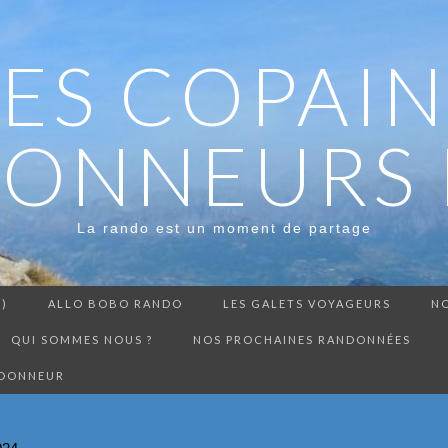
LES COPAIN
ONNEURS 
La rando est un moment de partage
3)
ALLO BOBO RANDO
LES GALETS VOYAGEURS
NO
QUI SOMMES NOUS ?
NOS PROCHAINES RANDONNÉES
NDONNEUR