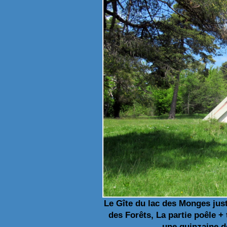
Le Gîte du lac des Monges just
des Forêts, La partie poêle + 
une quinzaine de