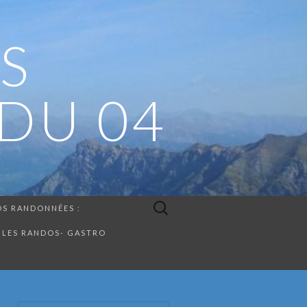
S
DU 04
Rechercher :
S RANDONNÉES :
LES RANDOS- GASTRO