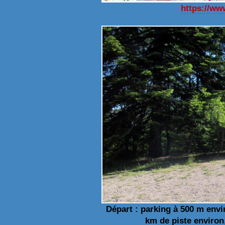
https://w
Départ : parking à 500 m env
km de piste
environ