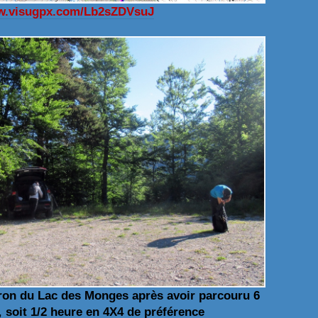
ww.visugpx.com/Lb2sZDVsuJ
iron du Lac des Monges après avoir parcouru 6
,
soit 1/2 heure en 4X4 de préférence