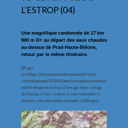
L’ESTROP (04)
Une magnifique randonnée de 17 km
900 m D+ au départ des eaux chaudes
au-dessus de Prad-Haute-Bléone,
retour par le même itinéraire.
[lfh-gpx
src=https://lescopainsrandonneursdu04.fr/wp-
content/uploads/2018/03/www.lescopainsrandonneu
rs04.fr-refuge-de-lestrop-17-km.gpx title= »refuge
de l’Estrop 17 km » button=1 color=red width=3
]Insérez votre description formatée ici[/lfh-gpx]