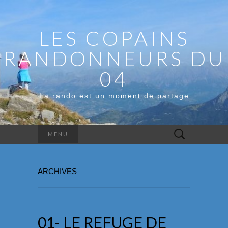
LES COPAINS
RANDONNEURS DU
04
La rando est un moment de partage
Rechercher :
MENU
ARCHIVES
01- LE REFUGE DE